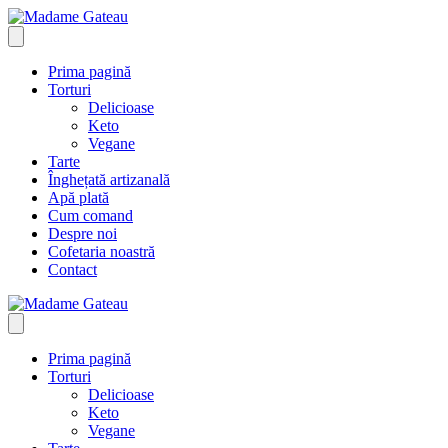
Skip
to
content
Prima pagină
Torturi
Delicioase
Keto
Vegane
Tarte
Înghețată artizanală
Apă plată
Cum comand
Despre noi
Cofetaria noastră
Contact
Prima pagină
Torturi
Delicioase
Keto
Vegane