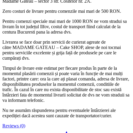
Madame Gateau – sector 3 str. Cositelor nr. 2A.
Zero costuri de livrare pentru comenzile mai mari de 500 RON.
Pentru comenzi speciale mai mari de 1000 RON ne vom stradui sa
livram în tot județul Ilfov, costul de transport fiind calculat de la
centura Bucuresti pana la adresa dvs.
Livrarea se face doar prin servicii de curierat agreate de
către MADAME GATEAU – Cake SHOP, alese de noi tocmai
pentru serviciile excelente și grija față de produsele pe care le
cumpărați dvs.
Timpul de livrare este estimat per fiecare produs în parte de la
momentul plasării comenzii și poate varia în funcție de mai mulți
factori, printre care: ora la care ați plasat comanda, adresa de livrare,
disponibilitatea produselor la momentul comenzii, conditiile de
trafic. În cazul în care nu exista disponibilitate de stoc sau există
întârzieri fata de momentul livrarii solicitat de dvs ne vom straduii sa
va informam telefonic.
Nu ne asumăm răspunderea pentru eventualele întârzierei ale
expediției dacă acestea sunt cauzate de transportator/curier.
Reviews (0)