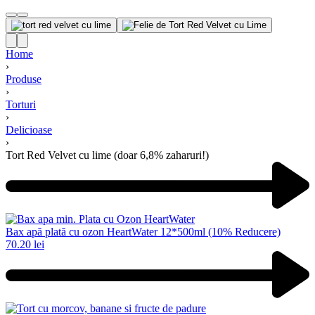
Home
›
Produse
›
Torturi
›
Delicioase
›
Tort Red Velvet cu lime (doar 6,8% zaharuri!)
Product
navigation
Previous
product:
Bax apă plată cu ozon HeartWater 12*500ml (10% Reducere)
70.20
lei
Next