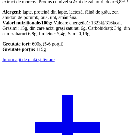
extract de morcov. Produs cu nivel scăzut de zaharuri, doar 6,8% !
Alergeni:
lapte, proteină din lapte, lactoză, făină de grâu, zer,
amidon de porumb, ouă, unt, smântână.
Valori nutriționale/100g:
Valoare energetică: 1323kj/316kcal,
Grăsimi: 15g, din care acizi grași saturați 6g, Carbohidrați: 34g, din
care zaharuri 6,8g, Proteine: 5,4g, Sare: 0,19g.
Greutate tort:
600g (5-6 porții)
Greutate porție:
115g
Informații de plată și livrare