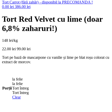
product:
Tort Carrot (fără zahăr) - disponibil la PRECOMANDA !
0.00
lei
386.00
lei
Tort Red Velvet cu lime (doar
6,8% zaharuri!)
148 lei/kg
22.00
lei
99.00
lei
Tort pe bază de mascarpone cu vanilie și lime pe blat roșu colorat cu
extract de morcov.
la felie
la felie
Porții
Tort întreg
Tort întreg
Clear