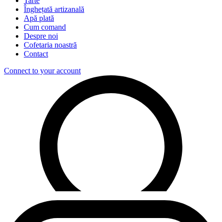
Tarte
Înghețată artizanală
Apă plată
Cum comand
Despre noi
Cofetaria noastră
Contact
Connect to your account