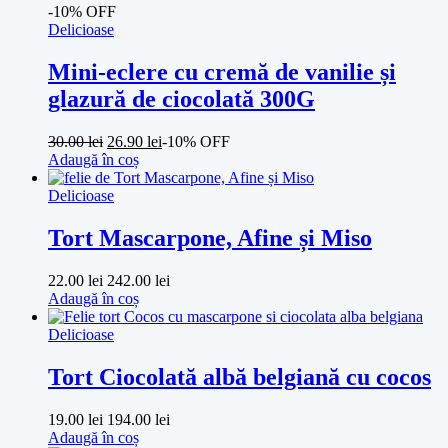
-10% OFF
Delicioase
Mini-eclere cu cremă de vanilie și
glazură de ciocolată 300G
30.00
lei
26.90
lei
-10% OFF
Adaugă în coș
Delicioase
Tort Mascarpone, Afine și Miso
22.00
lei
242.00
lei
Adaugă în coș
Delicioase
Tort Ciocolată albă belgiană cu cocos
19.00
lei
194.00
lei
Adaugă în coș