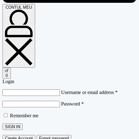
CONTUL MEU
0
Login
Username or email address
*
Password
*
Remember me
SIGN IN
Create Account
Forgot password