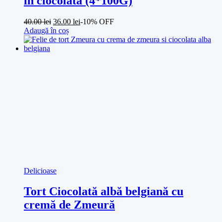
în ciocolată (4*100G)
40.00
lei
36.00
lei
-10% OFF
Adaugă în coș
Delicioase
Tort Ciocolată albă belgiană cu
cremă de Zmeură