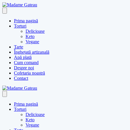
Skip
to
content
Prima pagină
Torturi
Delicioase
Keto
Vegane
Tarte
Înghețată artizanală
Apă plată
Cum comand
Despre noi
Cofetaria noastră
Contact
Prima pagină
Torturi
Delicioase
Keto
Vegane