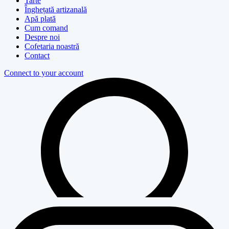
Tarte
Înghețată artizanală
Apă plată
Cum comand
Despre noi
Cofetaria noastră
Contact
Connect to your account