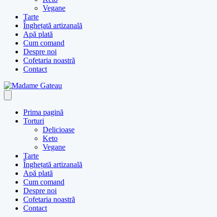
Vegane
Tarte
Înghețată artizanală
Apă plată
Cum comand
Despre noi
Cofetaria noastră
Contact
Prima pagină
Torturi
Delicioase
Keto
Vegane
Tarte
Înghețată artizanală
Apă plată
Cum comand
Despre noi
Cofetaria noastră
Contact