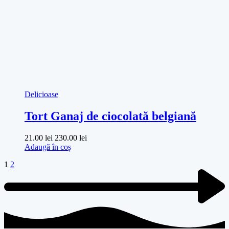
Delicioase
Tort Ganaj de ciocolată belgiană
21.00
lei
230.00
lei
Adaugă în coș
1
2