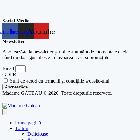
Social Media
acebook
Instagram
Youtube
Newsletter
Abonează-te la newsletter și noi te anunțăm de momentele cheie
când nu doar gustul este în favoarea ta, ci și promoțiile:
Email
GDPR
Sunt de acrod cu termenii și condițiile website-ului.
Abonează-te
Madame GÂTEAU © 2026. Toate drepturile rezervate.
Prima pagină
Torturi
Delicioase
Keto