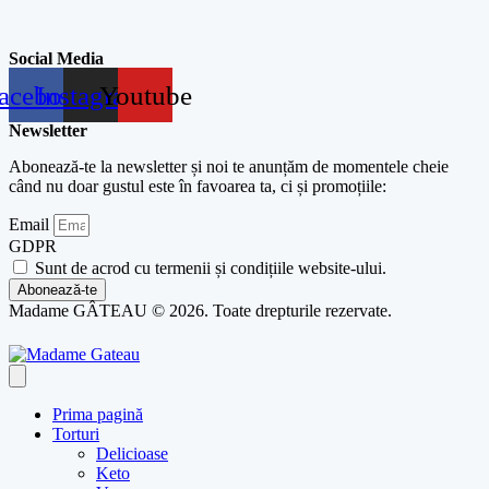
Social Media
acebook
Instagram
Youtube
Newsletter
Abonează-te la newsletter și noi te anunțăm de momentele cheie
când nu doar gustul este în favoarea ta, ci și promoțiile:
Email
GDPR
Sunt de acrod cu termenii și condițiile website-ului.
Abonează-te
Madame GÂTEAU © 2026. Toate drepturile rezervate.
Prima pagină
Torturi
Delicioase
Keto