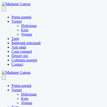
Skip
to
content
Prima pagină
Torturi
Delicioase
Keto
Vegane
Tarte
Înghețată artizanală
Apă plată
Cum comand
Despre noi
Cofetaria noastră
Contact
Prima pagină
Torturi
Delicioase
Keto
Vegane