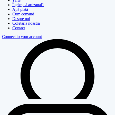
Tarte
Înghețată artizanală
Apă plată
Cum comand
Despre noi
Cofetaria noastră
Contact
Connect to your account