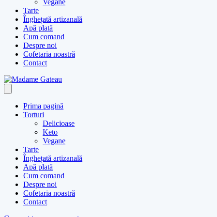
Vegane
Tarte
Înghețată artizanală
Apă plată
Cum comand
Despre noi
Cofetaria noastră
Contact
Prima pagină
Torturi
Delicioase
Keto
Vegane
Tarte
Înghețată artizanală
Apă plată
Cum comand
Despre noi
Cofetaria noastră
Contact