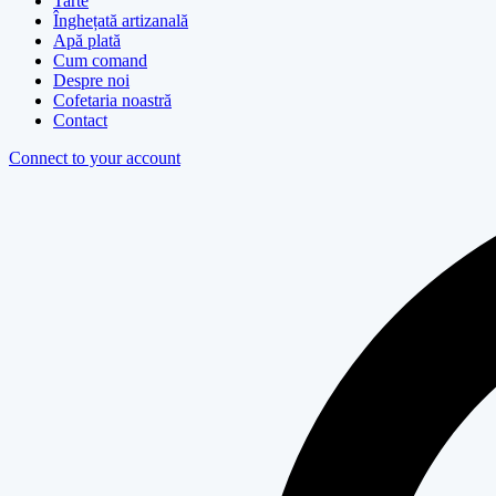
Tarte
Înghețată artizanală
Apă plată
Cum comand
Despre noi
Cofetaria noastră
Contact
Connect to your account