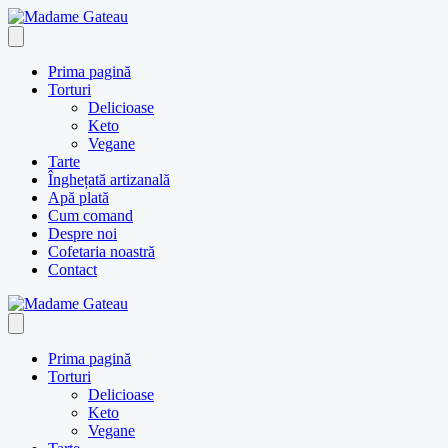
Skip
to
content
Prima pagină
Torturi
Delicioase
Keto
Vegane
Tarte
Înghețată artizanală
Apă plată
Cum comand
Despre noi
Cofetaria noastră
Contact
Prima pagină
Torturi
Delicioase
Keto
Vegane