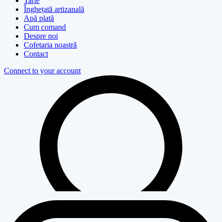
Tarte
Înghețată artizanală
Apă plată
Cum comand
Despre noi
Cofetaria noastră
Contact
Connect to your account