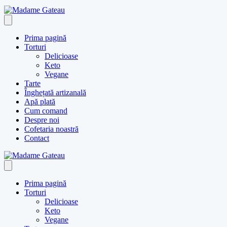
Prima pagină
Torturi
Delicioase
Keto
Vegane
Tarte
Înghețată artizanală
Apă plată
Cum comand
Despre noi
Cofetaria noastră
Contact
Prima pagină
Torturi
Delicioase
Keto
Vegane