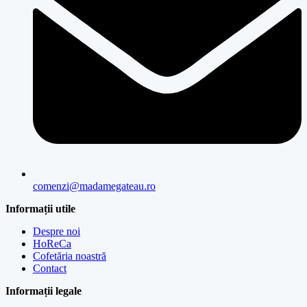
comenzi@madamegateau.ro
Informații utile
Despre noi
HoReCa
Cofetăria noastră
Contact
Informații legale