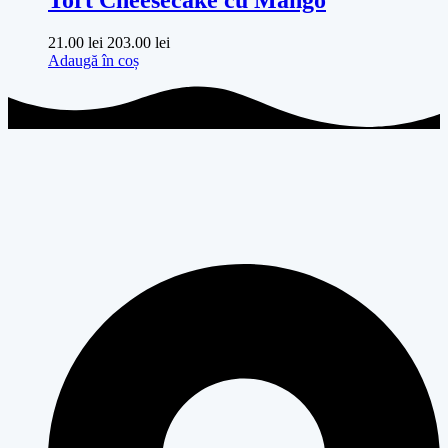
Tort Cheesecake cu Mango
21.00
lei
203.00
lei
Adaugă în coș