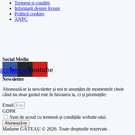
Termeni și condiții
Informații despre livrare
Politică cookies
ANPC
Social Media
acebook
Instagram
Youtube
Newsletter
Abonează-te la newsletter și noi te anunțăm de momentele cheie
când nu doar gustul este în favoarea ta, ci și promoțiile:
Email
GDPR
Sunt de acrod cu termenii și condițiile website-ului.
Abonează-te
Madame GÂTEAU © 2026. Toate drepturile rezervate.