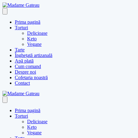
Skip
to
content
Prima pagină
Torturi
Delicioase
Keto
Vegane
Tarte
Înghețată artizanală
Apă plată
Cum comand
Despre noi
Cofetaria noastră
Contact
Prima pagină
Torturi
Delicioase
Keto
Vegane