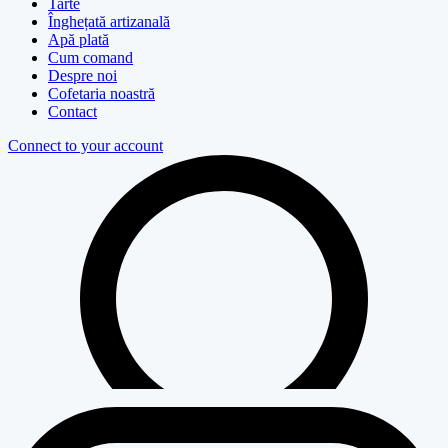
Tarte
Înghețată artizanală
Apă plată
Cum comand
Despre noi
Cofetaria noastră
Contact
Connect to your account